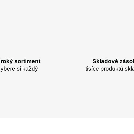
iroký sortiment
Skladové záso
vybere si každý
tisíce produktů sk