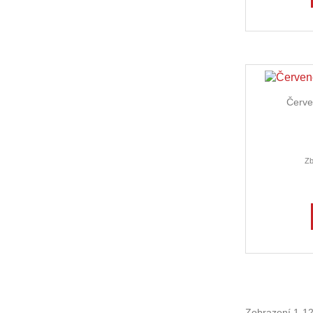
Červe
Zb
Zobrazení 1-12