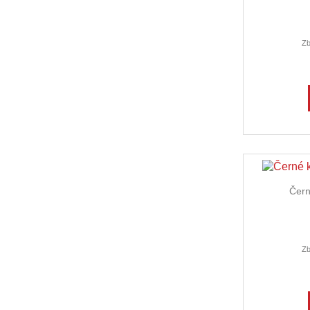
Zb
Čern
Zb