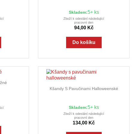
5+ ks
Skladem:
ící
Zboží k odeslání následující
pracovní den
94,00 Kč
Do košíku
ed
užné

Rychlý náhled
Kšandy S Pavučinami Halloweenské
5+ ks
Skladem:
ící
Zboží k odeslání následující
pracovní den
134,00 Kč