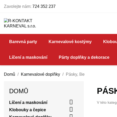
Zavolejte nám:
724 352 237
Barevná party
Karnevalové kostýmy
Klobou
Líčení a maskování
Párty doplňky a dekorace
Domů
Karnevalové doplňky
Pásky, šle
PÁSK
DOMŮ

Líčení a maskování
V této kateg

Klobouky a čepice
