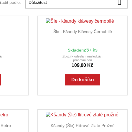

řadit podle:
Důležitost

ed
Rychlý náhled
)
Šle - Kšandy Klávesy Černobílé
5+ ks
Skladem:
ící
Zboží k odeslání následující
pracovní den
109,00 Kč
Do košíku

ed
Rychlý náhled
Retro
Kšandy (šle) Flitrové Zlaté Pružné