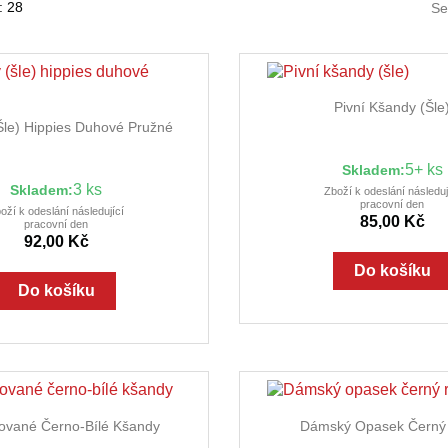
: 28
Se

Rychlý náhl
Pivní Kšandy (šle

Rychlý náhled
šle) Hippies Duhové Pružné
5+ ks
Skladem:
3 ks
Skladem:
Zboží k odeslání následuj
pracovní den
oží k odeslání následující
85,00 Kč
pracovní den
92,00 Kč
Do košíku
Do košíku


Rychlý náhled
Rychlý náhl
kované Černo-Bílé Kšandy
Dámský Opasek Černý 