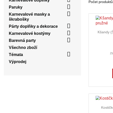
Karnevalové doplňky
Počet produktů

Paruky

Karnevalové masky a
škrabošky

Párty doplňky a dekorace

Kšandy (
Karnevalové kostýmy

Barevná party
Všechno zboží

Zb
Témata
Výprodej
Kostič