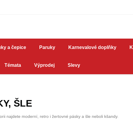
ky a čepice
Paruky
Karnevalové doplňky
K
Témata
Výprodej
Slevy
Y, ŠLE
orii najdete moderní, retro i žertovné pásky a šle neboli kšandy.