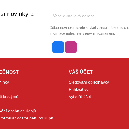
jší novinky a
Odběr novinek můžete kdykoliv zrušit. Pokud to chc
informace naleznete v právním oznámení.
Facebook
Instagram
LEČNOST
VÁŠ ÚČET
mínky
Sledování objednávky
Přihlásit se
tí kostýmů
Vytvořit účet
vání osobních údajů
- formulář odstoupení od kupní