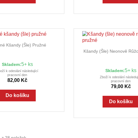

Rychlý náhled
né Kšandy (šle) Pružné

Rychlý náhl
Kšandy (šle) Neonově Růž
5+ ks
Skladem:
5+ ks
Skladem:
oží k odeslání následující
pracovní den
Zboží k odeslání následuj
82,00 Kč
pracovní den
79,00 Kč
Do košíku
Do košíku
 z 28 položek