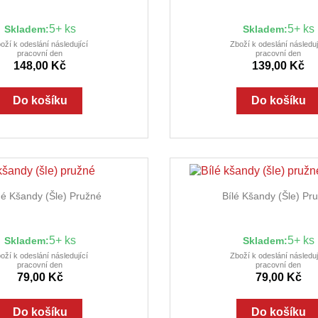
5+ ks
5+ ks
Skladem:
Skladem:
oží k odeslání následující
Zboží k odeslání následuj
pracovní den
pracovní den
148,00 Kč
139,00 Kč
Do košíku
Do košíku


Rychlý náhled
Rychlý náhl
é Kšandy (šle) Pružné
Bílé Kšandy (šle) Pr
5+ ks
5+ ks
Skladem:
Skladem:
oží k odeslání následující
Zboží k odeslání následuj
pracovní den
pracovní den
79,00 Kč
79,00 Kč
Do košíku
Do košíku