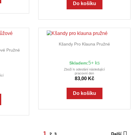
Do košíku

Rychlý náhled
Kšandy Pro Klauna Pružné
ed
ové Pružné
5+ ks
Skladem:
Zboží k odeslání následující
pracovní den
ící
83,00 Kč
Do košíku

1
Další
2
3