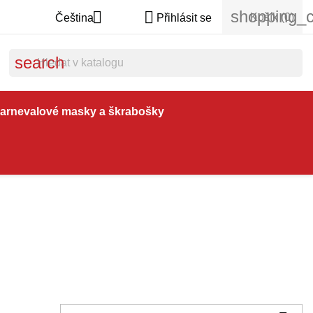
shopping_c


Košík
(0)
Čeština
Přihlásit se
search
arnevalové masky a škrabošky