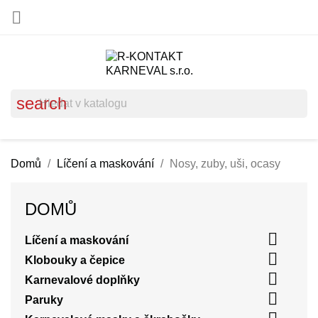

search
Domů
Líčení a maskování
Nosy, zuby, uši, ocasy
DOMŮ

Líčení a maskování

Klobouky a čepice

Karnevalové doplňky

Paruky