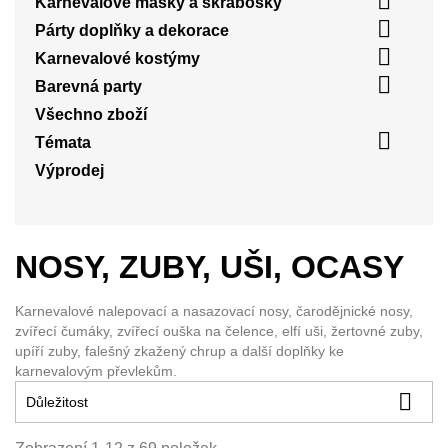

Karnevalové masky a škrabošky

Párty doplňky a dekorace

Karnevalové kostýmy

Barevná party
Všechno zboží

Témata
Výprodej
NOSY, ZUBY, UŠI, OCASY
Karnevalové nalepovací a nasazovací nosy, čarodějnické nosy,
zvířecí čumáky, zvířecí ouška na čelence, elfí uši, žertovné zuby,
upíří zuby, falešný zkažený chrup a další doplňky ke
karnevalovým převlekům.

Důležitost