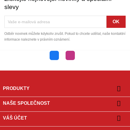
slevy
Odběr novinek můžete kdykoliv zrušit. Pokud to chcete udělat, naše kontaktní
informace naleznete v právním oznámení.
Facebook
Instagram

PRODUKTY

NAŠE SPOLEČNOST

VÁŠ ÚČET