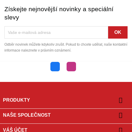
Získejte nejnovější novinky a speciální
slevy
Odběr novinek můžete kdykoliv zrušit. Pokud to chcete udělat, naše kontaktní
informace naleznete v právním oznámení.
Facebook
Instagram

PRODUKTY

NAŠE SPOLEČNOST

VÁŠ ÚČET