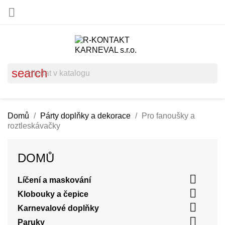

search
Domů
Párty doplňky a dekorace
Pro fanoušky a
roztleskávačky
DOMŮ

Líčení a maskování

Klobouky a čepice

Karnevalové doplňky

Paruky