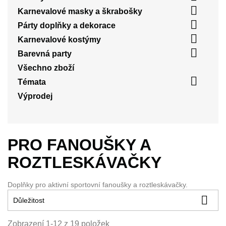

Karnevalové masky a škrabošky

Párty doplňky a dekorace

Karnevalové kostýmy

Barevná party
Všechno zboží

Témata
Výprodej
PRO FANOUŠKY A
ROZTLESKÁVAČKY
Doplňky pro aktivní sportovní fanoušky a roztleskávačky.

Důležitost
Zobrazení 1-12 z 19 položek