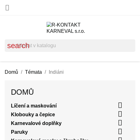

search
Domů
Témata
Indiáni
DOMŮ

Líčení a maskování

Klobouky a čepice

Karnevalové doplňky

Paruky