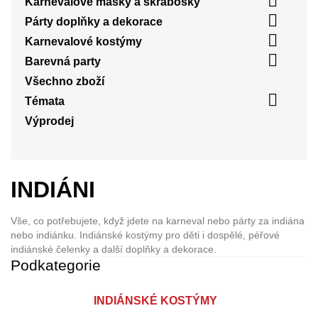

Karnevalové masky a škrabošky

Párty doplňky a dekorace

Karnevalové kostýmy

Barevná party
Všechno zboží

Témata
Výprodej
INDIÁNI
Vše, co potřebujete, když jdete na karneval nebo párty za indiána
nebo indiánku.
Indiánské kostýmy
pro děti i dospělé, péřové
indiánské čelenky
a další
doplňky a dekorace
.
Podkategorie
INDIÁNSKÉ KOSTÝMY