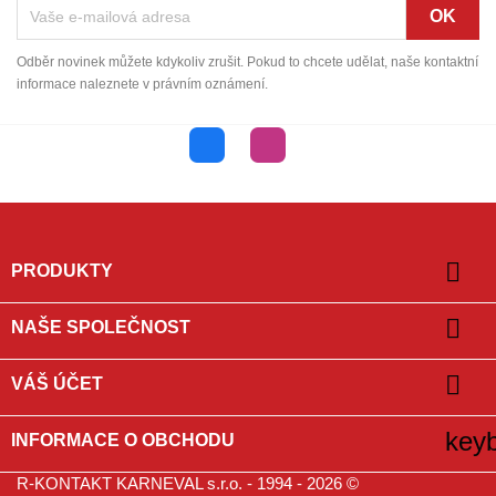
Odběr novinek můžete kdykoliv zrušit. Pokud to chcete udělat, naše kontaktní
informace naleznete v právním oznámení.
Facebook
Instagram

PRODUKTY

NAŠE SPOLEČNOST

VÁŠ ÚČET
key
INFORMACE O OBCHODU
R-KONTAKT KARNEVAL s.r.o. - 1994 - 2026 ©