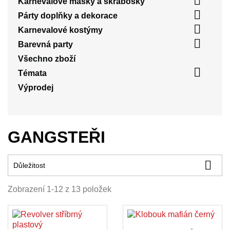

Karnevalové masky a škrabošky

Párty doplňky a dekorace

Karnevalové kostýmy

Barevná party
Všechno zboží

Témata
Výprodej
GANGSTEŘI

Důležitost
Zobrazení 1-12 z 13 položek