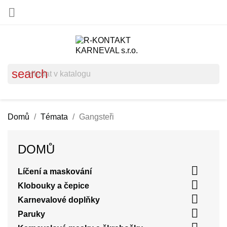

search
Domů
Témata
Gangsteři
DOMŮ

Líčení a maskování

Klobouky a čepice

Karnevalové doplňky

Paruky