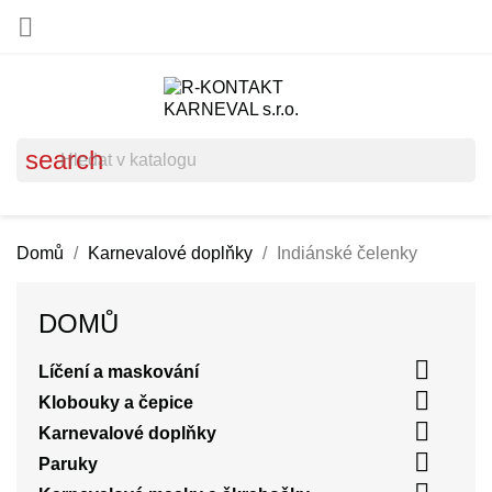

search
Domů
Karnevalové doplňky
Indiánské čelenky
DOMŮ

Líčení a maskování

Klobouky a čepice

Karnevalové doplňky

Paruky