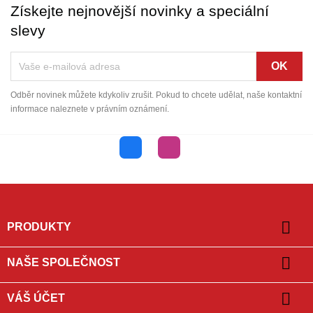
Získejte nejnovější novinky a speciální
slevy
Odběr novinek můžete kdykoliv zrušit. Pokud to chcete udělat, naše kontaktní
informace naleznete v právním oznámení.
Facebook
Instagram

PRODUKTY

NAŠE SPOLEČNOST

VÁŠ ÚČET