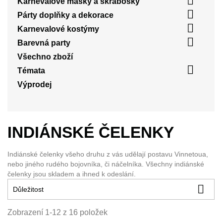

Karnevalové masky a škrabošky

Párty doplňky a dekorace

Karnevalové kostýmy

Barevná party
Všechno zboží

Témata
Výprodej
INDIÁNSKÉ ČELENKY
Indiánské čelenky všeho druhu z vás udělají postavu Vinnetoua,
nebo jiného rudého bojovníka, či náčelníka. Všechny indiánské
čelenky jsou skladem a ihned k odeslání.

Důležitost
Zobrazení 1-12 z 16 položek