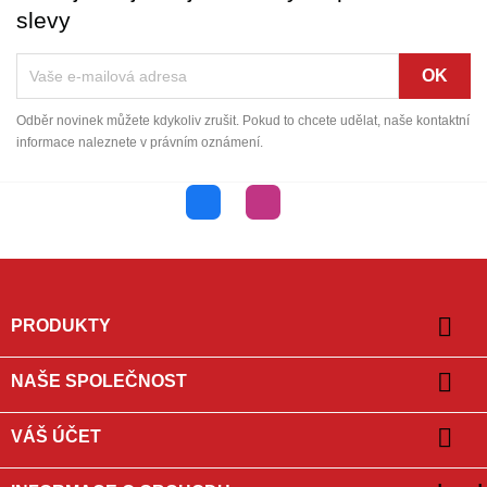
slevy
Odběr novinek můžete kdykoliv zrušit. Pokud to chcete udělat, naše kontaktní
informace naleznete v právním oznámení.
Facebook
Instagram

PRODUKTY

NAŠE SPOLEČNOST

VÁŠ ÚČET