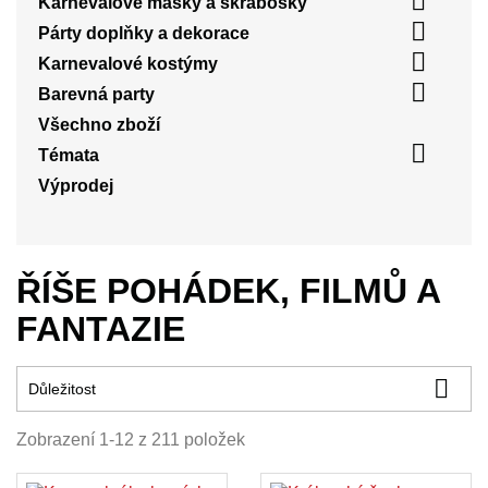

Karnevalové masky a škrabošky

Párty doplňky a dekorace

Karnevalové kostýmy

Barevná party
Všechno zboží

Témata
Výprodej
ŘÍŠE POHÁDEK, FILMŮ A
FANTAZIE

Důležitost
Zobrazení 1-12 z 211 položek