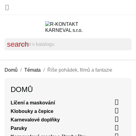

search
Domů
Témata
Říše pohádek, filmů a fantazie
DOMŮ

Líčení a maskování

Klobouky a čepice

Karnevalové doplňky

Paruky