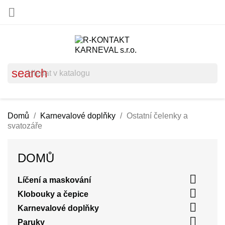

search
Domů
Karnevalové doplňky
Ostatní čelenky a
svatozáře
DOMŮ

Líčení a maskování

Klobouky a čepice

Karnevalové doplňky

Paruky