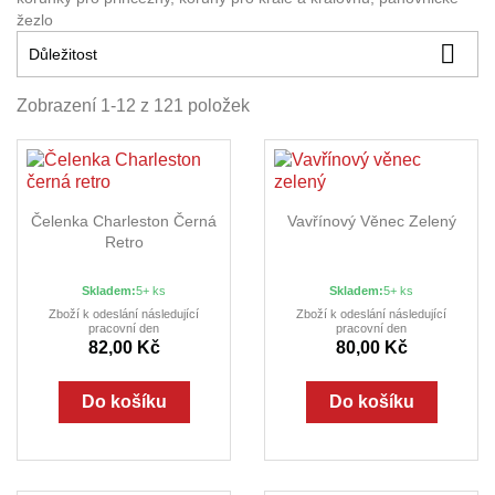
žezlo

Důležitost
Zobrazení 1-12 z 121 položek
Čelenka Charleston Černá
Vavřínový Věnec Zelený
Retro
Skladem:
5+ ks
Skladem:
5+ ks
Zboží k odeslání následující
Zboží k odeslání následující
pracovní den
pracovní den
82,00 Kč
80,00 Kč
Do košíku
Do košíku