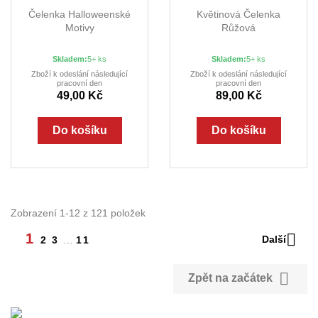
Čelenka Halloweenské
Květinová Čelenka
Motivy
Růžová
Skladem:
5+ ks
Skladem:
5+ ks
Zboží k odeslání následující
Zboží k odeslání následující
pracovní den
pracovní den
49,00 Kč
89,00 Kč
Do košíku
Do košíku
Zobrazení 1-12 z 121 položek

1
Další
2
3
…
11

Zpět na začátek