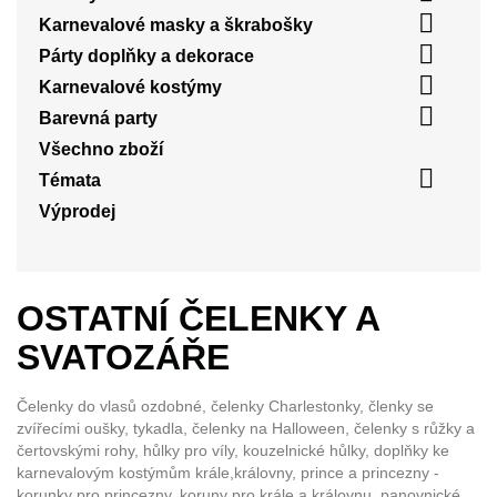

Karnevalové masky a škrabošky

Párty doplňky a dekorace

Karnevalové kostýmy

Barevná party
Všechno zboží

Témata
Výprodej
OSTATNÍ ČELENKY A
SVATOZÁŘE
Čelenky do vlasů ozdobné, čelenky Charlestonky, členky se
zvířecími oušky, tykadla, čelenky na Halloween, čelenky s růžky a
čertovskými rohy, hůlky pro víly, kouzelnické hůlky, doplňky ke
karnevalovým kostýmům krále,královny, prince a princezny -
korunky pro princezny, koruny pro krále a královnu, panovnické