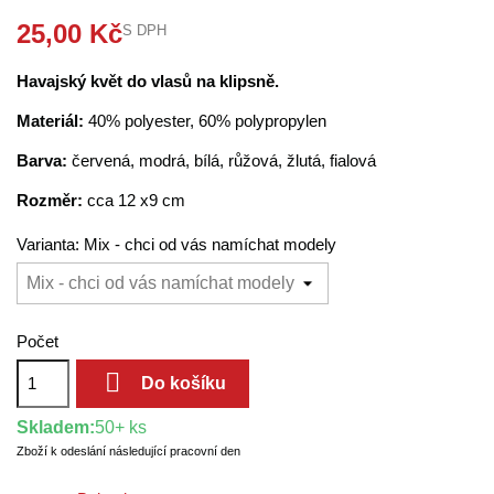
25,00 Kč
S DPH
Havajský květ do vlasů na klipsně.
Materiál:
40% polyester, 60% polypropylen
Barva:
červená, modrá, bílá, růžová, žlutá, fialová
Rozměr:
cca 12 x9 cm
Varianta: Mix - chci od vás namíchat modely
Počet

Do košíku
Skladem:
50+ ks
Zboží k odeslání následující pracovní den